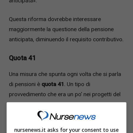
anticipata».
Questa riforma dovrebbe interessare
maggiormente la questione della pensione
anticipata, diminuendo il requisito contributivo.
Quota 41
Una misura che spunta ogni volta che si parla
di pensioni è
quota 41
. Un tipo di
provvedimento che era un po’ nei progetti del
governo M5s-Lega, che dopo una fase in
Quota 100 aveva ipotizzato di dare a tutti
l’opportunità di andare in pensione con 41 anni
nursenews.it asks for your consent to use