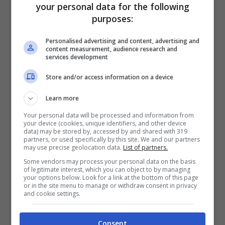
di contributi, e questo a prescindere dall’età.
your personal data for the following
purposes:
A seguito della crisi Covid e l’amministrazione
Personalised advertising and content, advertising and
content measurement, audience research and
Draghi, questo piano non è mai stato
services development
realizzato. Ora che però, la Lega è
Store and/or access information on a device
nell’esecutivo, potrebbe essere presa in
Learn more
considerazione. Tuttavia, per una questione
Your personal data will be processed and information from
legata ai costi, quest’anno non è stato
your device (cookies, unique identifiers, and other device
data) may be stored by, accessed by and shared with 319
possibile estenderla, ma il proposito è di farlo
partners, or used specifically by this site. We and our partners
may use precise geolocation data.
List of partners.
entro fine legislatura.
Some vendors may process your personal data on the basis
of legitimate interest, which you can object to by managing
your options below. Look for a link at the bottom of this page
or in the site menu to manage or withdraw consent in privacy
and cookie settings.
Consent