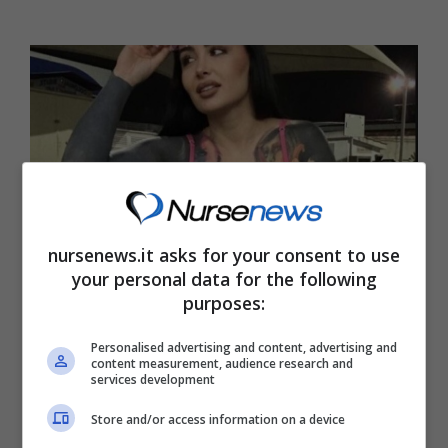
nursenews.it asks for your consent to use
your personal data for the following
purposes:
Geolier, il rapper di Sanremo è innamoratissimo:
chi è la fidanzata Valeria
Personalised advertising and content, advertising and
content measurement, audience research and
Marzo 20, 2024
by
Floriana Vitiello
services development
Scopriamo chi è la fidanzata di Geolier, il
Store and/or access information on a device
rapper napoletano classificatosi secondo alla