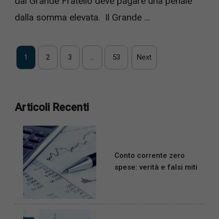
dal Grande Fratello deve pagare una penale
dalla somma elevata. Il Grande ...
1
2
3
…
53
Next
Articoli Recenti
Conto corrente zero
spese: verità e falsi miti