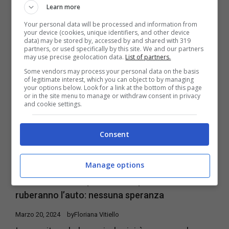
Learn more
74ª edizione del Festival di Sanremo. Nel ...
Your personal data will be processed and information from
your device (cookies, unique identifiers, and other device
data) may be stored by, accessed by and shared with 319
partners, or used specifically by this site. We and our partners
may use precise geolocation data.
List of partners.
Some vendors may process your personal data on the basis
of legitimate interest, which you can object to by managing
your options below. Look for a link at the bottom of this page
or in the site menu to manage or withdraw consent in privacy
and cookie settings.
Consent
Manage options
Se abiti in una di queste città, probabilmente ti
ruberanno l’auto: nessuna speranza
Marzo 20, 2024
by
Floriana Vitiello