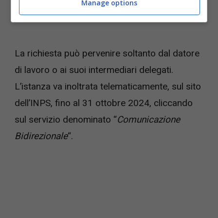
Manage options
La richiesta può pervenire soltanto dal datore
di lavoro o ai suoi intermediari delegati.
L’istanza va inoltrata telematicamente, sul sito
dell’INPS, fino al 31 ottobre 2024, cliccando
sul servizio denominato “
Comunicazione
Bidirezionale
“.