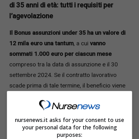
di 35 anni di età: tutti i requisiti per
l’agevolazione
Il Bonus assunzioni under 35 ha un valore di
12 mila euro una tantum
, a cui
vanno
sommati 1.000 euro per ciascun mese
compreso tra la data di assunzione e il 30
settembre 2024. Se il contratto lavorativo
scade prima di tale termine, il beneficio viene
pagato fino al momento di cessazione
dell’attività.
nursenews.it asks for your consent to use
your personal data for the following
purposes: