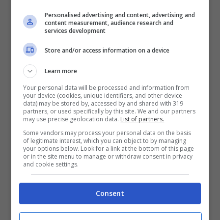
Personalised advertising and content, advertising and
content measurement, audience research and
services development
Store and/or access information on a device
Learn more
Your personal data will be processed and information from
your device (cookies, unique identifiers, and other device
data) may be stored by, accessed by and shared with 319
Gli under 35 affetti da disabilità possono ottenere fino a 12
partners, or used specifically by this site. We and our partners
may use precise geolocation data.
List of partners.
mila euro (nursenew.it)
Some vendors may process your personal data on the basis
of legitimate interest, which you can object to by managing
your options below. Look for a link at the bottom of this page
or in the site menu to manage or withdraw consent in privacy
and cookie settings.
Consent