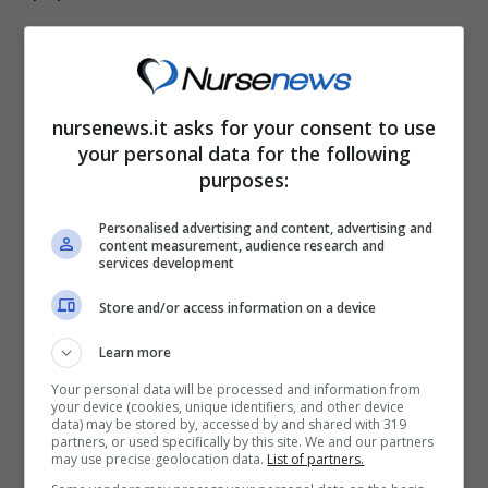
nursenews.it asks for your consent to use
your personal data for the following
purposes:
Personalised advertising and content, advertising and
content measurement, audience research and
services development
Store and/or access information on a device
L’inflazione divora i risparmi degli italiani meno 20 miliardi in
Learn more
pochi mesi- 250123 nursenews.it
Your personal data will be processed and information from
your device (cookies, unique identifiers, and other device
data) may be stored by, accessed by and shared with 319
Le famiglie dal reddito più basso sono infatti
partners, or used specifically by this site. We and our partners
may use precise geolocation data.
List of partners.
le realtà maggiormente coinvolte da questa