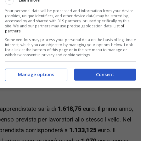
Learn more
quarto livello.
Your personal data will be processed and information from your device
(cookies, unique identifiers, and other device data) may be stored by,
accessed by and shared with 319 partners, or used specifically by this
site. We and our partners may use precise geolocation data.
List of
partners.
Some vendors may process your personal data on the basis of legitimate
interest, which you can object to by managing your options below. Look
for a link at the bottom of this page or in the site menu to manage or
withdraw consent in privacy and cookie settings.
Manage options
Consent
 apprendistato sarà di
1.618,75
euro. Il primo anno,
so prevista per lavoratori allo stesso livello. Nel
apprendista corrisponderà a
1.133,125
euro. Il
l primo anno, arriverà quindi a
1.070
euro, senza