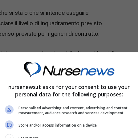
che si sta o che si intende eseguire
ciare il livello di inquadramento previsto
enso previste per i generi di contratto.
i devono computare i contributi previdenziali e
corrispondono al 5,84% della retribuzione imponibile
ventuale diritto al sostegno Renzi.
nursenews.it asks for your consent to use your
tipendio netto
personal data for the following purposes:
Personalised advertising and content, advertising and content
measurement, audience research and services development
o stipendio netto di una persona che ha
 il datore di lavoro, nel 2021. Ipotizziamo, dunque,
Store and/or access information on a device
ntratto di apprendistato professionalizzante con