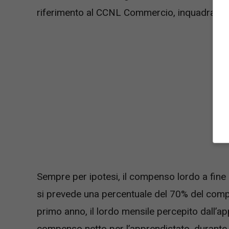
riferimento al CCNL Commercio, inquadrato al 
Sempre per ipotesi, il compenso lordo a fine
si prevede una percentuale del 70% del compen
primo anno, il lordo mensile percepito dall’
compenso netto per l’apprendistato, durante i