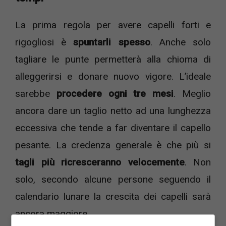
La prima regola per avere capelli forti e
rigogliosi è
spuntarli spesso
. Anche solo
tagliare le punte permetterà alla chioma di
alleggerirsi e donare nuovo vigore. L’ideale
sarebbe
procedere ogni tre mesi
. Meglio
ancora dare un taglio netto ad una lunghezza
eccessiva che tende a far diventare il capello
pesante. La credenza generale è che più si
tagli più ricresceranno velocemente
. Non
solo, secondo alcune persone seguendo il
calendario lunare la crescita dei capelli sarà
ancora maggiore.