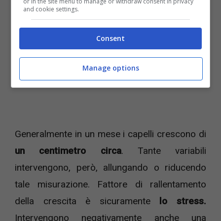
or in the site menu to manage or withdraw consent in privacy
and cookie settings.
Consent
Manage options
Generalmente in un mese i capelli crescono di
un centimetro circa
. Tante variabili
intervengono, però, allungando o riducendo
tale misurazione. Fattore di rallentamento
della crescita è sicuramente
lo stress.
Intervengono negativamente anche una