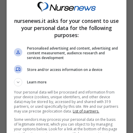
I giorni perfetti per accorciare la lunghezza
nursenews.it asks for your consent to use
sembrerebbero essere quelli
con la luca
your personal data for the following
crescente
. Con la Luna in Venere le chiome
purposes:
saranno lucide e morbide mentre in Leone
Personalised advertising and content, advertising and
diventeranno voluminose e resistenti. La
content measurement, audience research and
services development
scienza naturalmente
non ha prove
a
Store and/or access information on a device
supporto di questa teoria ma provare per
credere. Sicuramente un bel taglio, in qualsiasi
Learn more
momento si effettui, permetterà una ripresa
Your personal data will be processed and information from
your device (cookies, unique identifiers, and other device
più veloce dei capelli rovinati e sfibrati.
data) may be stored by, accessed by and shared with 319
partners, or used specifically by this site. We and our partners
may use precise geolocation data.
List of partners.
Some vendors may process your personal data on the basis
Quanto crescono i capelli in un mese?
of legitimate interest, which you can object to by managing
your options below. Look for a link at the bottom of this page