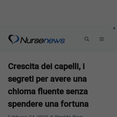
Vai
al
Menu
contenuto
Crescita dei capelli, i
segreti per avere una
chioma fluente senza
spendere una fortuna