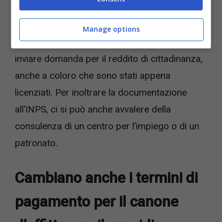
La dichiarazione di disponibilità immediata al
lavoro può essere scaricata
sul sito internet
Manage options
di MyAnpal.
Viene prevista la possibilità di
inviare domanda per il reddito di cittadinanza,
anche a coloro che sono stati appena
licenziati. Per inoltrare la documentazione
all’INPS, ci si può anche avvalere della
consulenza di un centro per l’impiego o di un
patronato
.
Cambiano anche i termini di
pagamento per il canone