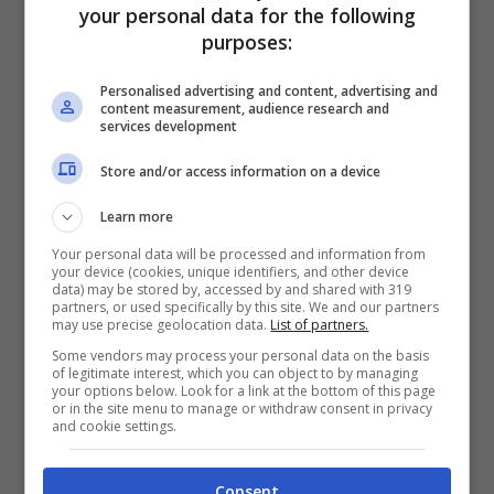
andrà necessariamente allegato alla richiesta
your personal data for the following
purposes:
da presentare all’Istituto di Previdenza Sociale.
Tutte le richieste
che non avranno questo
Personalised advertising and content, advertising and
content measurement, audience research and
modulo allegato,
non saranno considerate
services development
valide.
Store and/or access information on a device
Learn more
Your personal data will be processed and information from
your device (cookies, unique identifiers, and other device
data) may be stored by, accessed by and shared with 319
partners, or used specifically by this site. We and our partners
may use precise geolocation data.
List of partners.
Some vendors may process your personal data on the basis
of legitimate interest, which you can object to by managing
your options below. Look for a link at the bottom of this page
or in the site menu to manage or withdraw consent in privacy
and cookie settings.
Consent