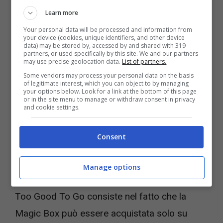
vicini alla data di scadenza, ma di alimenti che
Learn more
non possono essere tenuti al di là di un
Your personal data will be processed and information from
your device (cookies, unique identifiers, and other device
determinato limite stabilito dalle vigenti norme
data) may be stored by, accessed by and shared with 319
partners, or used specifically by this site. We and our partners
may use precise geolocation data.
List of partners.
igienico-sanitarie. Così, invece di gettare
Some vendors may process your personal data on the basis
questi prodotti nel cestino dell’immondizia,
of legitimate interest, which you can object to by managing
your options below. Look for a link at the bottom of this page
supermercati e negozi li possono
rivendere
or in the site menu to manage or withdraw consent in privacy
and cookie settings.
perfino al 25% (un quarto) del prezzo
ufficiale
, confezionandoli anche all’interno di
Consent
pratiche Magic Box.
Manage options
L’unico inconveniente – ma comprensibile – di
Too Good To Go consiste nel fatto che la
Magic Box può essere acquistata solo su