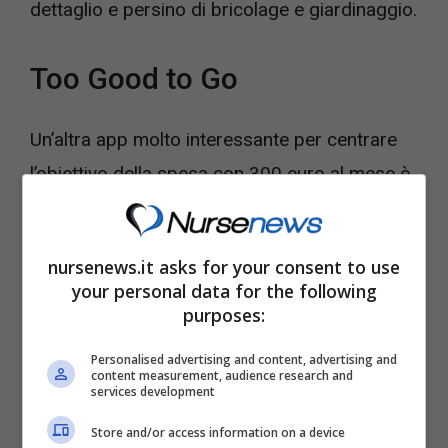
dettaglio e persino di bricolage e giardinaggio.
Too Good to Go
Un’altra app molto interessante per centrare
l’obiettivo della spesa con 300 euro al mese è
senz’altro
Too Good to Go
. Lo scopo di
questa app è soprattutto “pedagogico”. Too
nursenews.it asks for your consent to use
Good to Go mira e “educare” le persone a
your personal data for the following
limitare gli sprechi alimentari,
indicando loro
purposes:
dove
comprare a poco prezzo articoli che
Personalised advertising and content, advertising and
altrimenti finirebbero nella spazzatura
.
content measurement, audience research and
services development
Store and/or access information on a device
Too Good to Go non segnala prodotti sempre