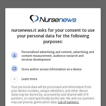
nursenews.it asks for your consent to use
your personal data for the following
C’è un altro caso in cui il contribuente rientra
purposes:
nella no tax area: quello in cui l’IRPEF da
Personalised advertising and content, advertising and
pagare risulta
minore rispetto a quella che il
content measurement, audience research and
services development
contribuente deve recuperare
. Per esempio:
se il contribuente ha un debito di 2 mila euro
Store and/or access information on a device
di tasse verso lo Stato e al tempo stesso un
Learn more
recupero di spese mediche per 3 mila euro, i
Your personal data will be processed and information from
your device (cookies, unique identifiers, and other device
mille euro di differenza sono incapienti.
data) may be stored by, accessed by and shared with 319
partners, or used specifically by this site. We and our partners
may use precise geolocation data.
List of partners.