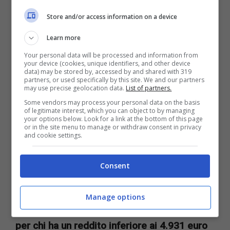
invalidità attestata,
si può essere esentati dal
Store and/or access information on a device
pagamento del ticket, per esami di
Learn more
diagnostica e assistenza specialistica. Si avrà
Your personal data will be processed and information from
your device (cookies, unique identifiers, and other device
inoltre in questo caso anche
priorità
data) may be stored by, accessed by and shared with 319
partners, or used specifically by this site. We and our partners
nell’assegnazione di una casa popolare
, e si
may use precise geolocation data.
List of partners.
verrà esentati dall’obbligo di reperibilità per gli
Some vendors may process your personal data on the basis
of legitimate interest, which you can object to by managing
your options below. Look for a link at the bottom of this page
accertamenti sanitari-fiscali riservati a chi è in
or in the site menu to manage or withdraw consent in privacy
and cookie settings.
malattia dal lavoro.
A partire dal 74 per cento,
l’INPS inizia a riconoscere i richiedenti
come
Consent
soggetti affetti da patologia grave
, e dunque
i benefici aumentano. Si avrà ad esempio
Manage options
diritto in questo caso all’assegno di invalidità
per chi ha un reddito inferiore ai 4.931 euro