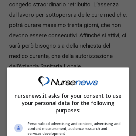
congedo straordinario retribuito. L’assenza
dal lavoro per sottoporsi a delle cure mediche,
potrà durare massimo trenta giorni, che non
devono essere consecutivi. Affinché si attivi, ci
sarà però bisogno sia della richiesta del
medico curante, che della autorizzazione
dell’Azienda Sanitaria Locale.
Ecco quando si viene
nursenews.it asks for your consent to use
esentati dal pagamento del
your personal data for the following
purposes:
ticket sanitario
Personalised advertising and content, advertising and
content measurement, audience research and
services development
A partire dal 67 per cento di percentuale di