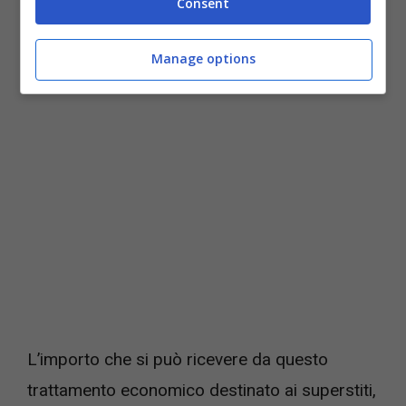
Consent
deceduto si è sposato più di
Manage options
una volta?
L’importo che si può ricevere da questo
trattamento economico destinato ai superstiti,