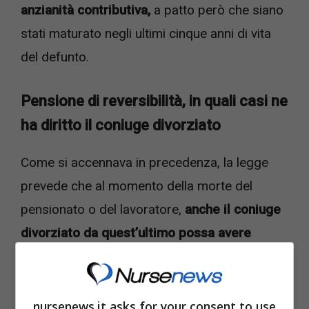
anzianità contributiva,
a patto però che siano
stati maturato negli ultimi cinque anni di vita
del defunto.
Pensione di reversibilità, in quali casi ne
ha diritto il coniuge divorziato
Come si accennava in precedenza, la legge
prevede che al momento della morte del
pensionato o del lavoratore,
anche il coniuge
divorziato da quest’ultimo possa avere
diritto al trattamento di reversibilità.
Questo vale ad esempio nei casi in cui il
nursenews.it asks for your consent to use