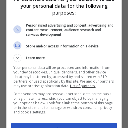
your personal data for the following
coniuge stava già percependo un assegno
purposes:
divorzile, che a quel punto verrà trasformato
in pensione di reversibilità. Questo vale anche
Personalised advertising and content, advertising and
content measurement, audience research and
nei casi in cui il coniuge decide di sposarsi di
services development
nuovo. La sentenza di divorzio però,
deve
Store and/or access information on a device
essere obbligatoriamente successiva
Learn more
all’inizio del rapporto lavorativo che ha
Your personal data will be processed and information from
your device (cookies, unique identifiers, and other device
permesso alla persona defunta di raggiungere
data) may be stored by, accessed by and shared with 319
partners, or used specifically by this site. We and our partners
i requisiti previsti. Per quanto riguarda l’entità
may use precise geolocation data.
List of partners.
dell’importo, si terrà conto
del periodo
Some vendors may process your personal data on the basis
of legitimate interest, which you can object to by managing
complessivo della durata del matrimonio.
your options below. Look for a link at the bottom of this page
or in the site menu to manage or withdraw consent in privacy
and cookie settings.
Cosa accade se il soggetto