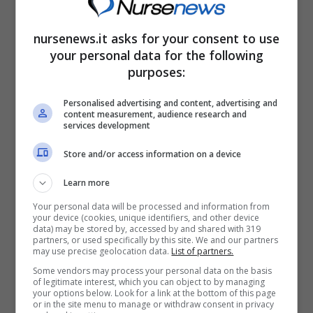
“felice” un paese. Siamo nel 2012. Oggi
questa specifica caratteristica, questo
nursenews.it asks for your consent to use
your personal data for the following
particolare elemento risulta in qualche modo
purposes:
come una sorta di verità reale,
più che mai
Personalised advertising and content, advertising and
acquisita
. Oggi insomma si discute
content measurement, audience research and
services development
seriamente della cosa.
Store and/or access information on a device
Il paese più felice del mondo? I vari
Learn more
criteri utilizzati per misurare la felicità
Your personal data will be processed and information from
your device (cookies, unique identifiers, and other device
data) may be stored by, accessed by and shared with 319
partners, or used specifically by this site. We and our partners
may use precise geolocation data.
List of partners.
Some vendors may process your personal data on the basis
of legitimate interest, which you can object to by managing
your options below. Look for a link at the bottom of this page
or in the site menu to manage or withdraw consent in privacy