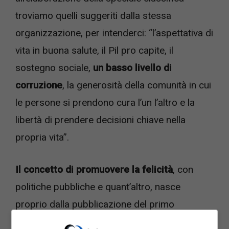
troviamo quelli suggeriti dalla stessa
organizzazione, per intenderci: “l’aspettativa di
vita in buona salute, il Pil pro capite, il
sostegno sociale,
un basso livello di
corruzione
, la generosità della comunità in cui
le persone si prendono cura l’un l’altro e la
libertà di prendere decisioni chiave nella
propria vita”.
Il concetto di promuovere la felicità
, con
politiche pubbliche e quant’altro, nasce
proprio dalla pubblicazione del primo
rapporto in merito alla possibilità di definire