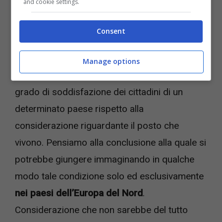
and cookie settings.
Consent
Manage options
In genere si tende
a misurare la felicità con il
grado di soddisfazione dei cittadini di un
determinato paese rispetto alla
considerazione riguardante il posto che
vivono. Pensiamo alla conclusione alla quale si
potrebbe giungere immaginando in qualche
modo tale condizione solo ed esclusivamente
nei paesi dell’Europa del Nord
.
Considerazione che non sarebbe del tutto