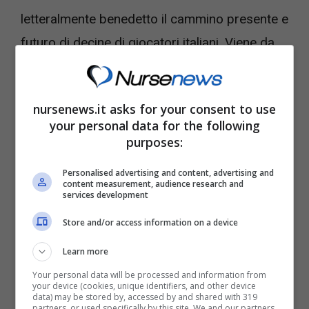
letteralmente benedetto il cammino presente e
futuro di decine di giocatori italiani. Viene da
se, quindi, immaginare quanto in questa fase
gli stessi giocatori siano tornati più che mai
nursenews.it asks for your consent to use
sensibili a certe logiche. Viene da se,
your personal data for the following
immaginare, che oggi, proprio oggi,
il fattore
purposes:
fortuna
, sia forse l’unica benedizione ricercata
Personalised advertising and content, advertising and
da milioni di cittadini.
content measurement, audience research and
services development
Store and/or access information on a device
Gratta e vinci, 1 milione e idee già
chiare: per il fortunato si tratta della
Learn more
seconda vincita
Your personal data will be processed and information from
your device (cookies, unique identifiers, and other device
data) may be stored by, accessed by and shared with 319
partners, or used specifically by this site. We and our partners