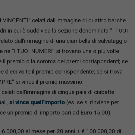
I VINCENTI” celati dall’immagine di quattro barche
uadri in cui è suddivisa la sezione denominata “I TUOI
ato dall’immagine di una ciambella di salvataggio
Se ne “I TUOI NUMERI” si trovano una o più volte
 il premio o la somma dei premi corrispondenti; se
 dieci volte il premio corrispondente; se si trova
MPRE” si vince il premio massimo.
 celati dall’immagine di cinque paia di ciabatte
ali,
si vince quell’importo
(es. se si rinviene per
ince un premio di importo pari ad Euro 15,00).
 6.000,00 al mese per 20 anni + € 100.000,00 di