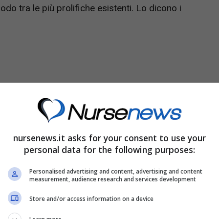
o tra le più prolifiche esistenti. Lo dicono i
nursenews.it asks for your consent to use your
personal data for the following purposes:
Personalised advertising and content, advertising and content
measurement, audience research and services development
otto
dello scorso 16 febbraio, in cui si è registrato
corsi a premi, con ben 371 milioni di euro
Store and/or access information on a device
azioni più grandi negli ultimi mesi arrivano proprio