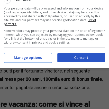
Learn more
a maggior parte dei casi da 500mila euro
che ha
Your personal data will be processed and information from your device
(cookies, unique identifiers, and other device data) may be stored by,
nto in tutto il paese. Gli italiani a questo punto ci
accessed by and shared with 319 partners, or used specifically by this
site. We and our partners may use precise geolocation data.
List of
partners.
Some vendors may process your personal data on the basis of legitimate
interest, which you can object to by managing your options below. Look
ramente parliamo di vincitore assolutamente, per
for a link at the bottom of this page or in the site menu to manage or
withdraw consent in privacy and cookie settings.
a
. Il concorso protagonista è il Nuovo Turista per
he offre una probabilità di vincita ogni 4,560 milioni
Manage options
Consent
Agenzia delle Dogane e dei Monopoli. Premio
ibuiti per il fortunato vincitore, nel seguente
 al mese per 20 anni, 100mila euro di bonus finale
,
lamento, pagabile anche in un’unica soluzione.
pre vacanza: come si vince al