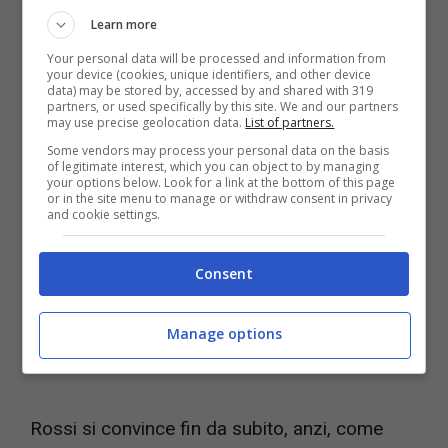
ma di poter acquistare una partita in
Learn more
particolare, per mezzo di una società
Your personal data will be processed and information from
chiamata
Intermarket Diamond Business Spa
,
your device (cookies, unique identifiers, and other device
data) may be stored by, accessed by and shared with 319
a un prezzo molto favorevole.
partners, or used specifically by this site. We and our partners
may use precise geolocation data.
List of partners.
Some vendors may process your personal data on the basis
of legitimate interest, which you can object to by managing
your options below. Look for a link at the bottom of this page
or in the site menu to manage or withdraw consent in privacy
and cookie settings.
Consent
Manage options
Rossi si convince fin da subito, anzi, come