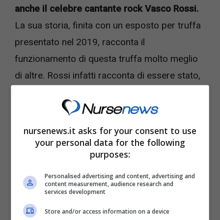
anche il celebre cantante rock Vasco Rossi.
La sua storia, finita con un esposto per truffa
presentato nel 2019, racconta il
funzionamento di questa truffa molto meglio
di altre. Rossi infatti racconta di essere stato,
intorno al 2009, contattato
da un importante
esponente bancario della sua filiale di fiducia
a Zocca
, dalla Banca Popolare di San
nursenews.it asks for your consent to use
your personal data for the following
Gemignano e San Prospero.
purposes:
Una volta arrivato all’appuntamento, i
Personalised advertising and content, advertising and
content measurement, audience research and
funzionari hanno illustrato al cantante
della
services development
possibilità di investire in diamanti e non solo:
Store and/or access information on a device