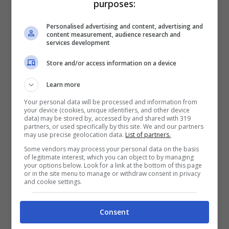
purposes:
Personalised advertising and content, advertising and
content measurement, audience research and
services development
Store and/or access information on a device
Quindi, chi non vuole rivolgersi altrove e
Learn more
neanche aspettare mesi per ottenere una
Your personal data will be processed and information from
visita specialistica o meno può optare per
your device (cookies, unique identifiers, and other device
data) may be stored by, accessed by and shared with 319
partners, or used specifically by this site. We and our partners
l’intramoenia. In questo caso, si dovrà pagare
may use precise geolocation data.
List of partners.
una tariffa diversa dal ticket e il medico fornire
Some vendors may process your personal data on the basis
of legitimate interest, which you can object to by managing
la prestazione fuori dall’orario di lavoro. La
your options below. Look for a link at the bottom of this page
or in the site menu to manage or withdraw consent in privacy
sede, però, sarà la struttura ospedaliera
and cookie settings.
stessa. La spesa per l’intramoenia, come una
Consent
qualsiasi spesa medica, potrà essere detratta