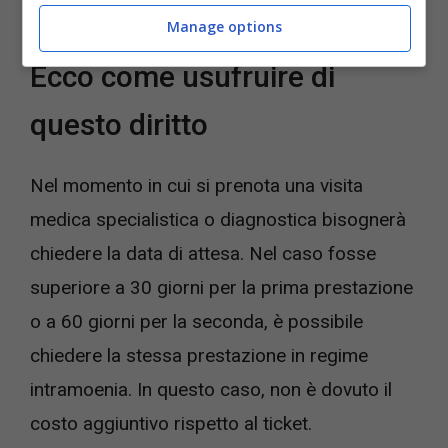
dalle tasse per il 19%.
Manage options
Ecco come usufruire di
questo diritto
Nel momento in cui si prenota una visita
medica specialistica o diagnostica bisognerà
chiedere la data di attesa. Nel caso fosse
superiore a 30 giorni per la prima prestazione
o a 60 giorni per la seconda, è possibile
chiedere la stessa prestazione in regime
intramoenia. In questo caso, non è dovuto il
costo aggiuntivo rispetto al ticket.