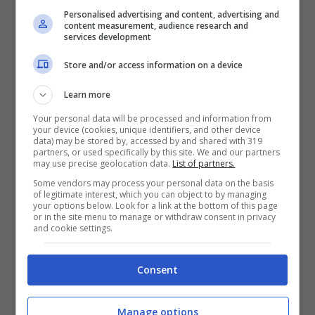
La casa stregata degli orrori contiene
Personalised advertising and content, advertising and
content measurement, audience research and
personaggi terrificanti come fantasmi, maghi,
services development
serial killer, demoni. Chi vi entra ha il
desiderio
Store and/or access information on a device
di provare paura,
una sensazione di suo
Learn more
gradimento. Ma quanto la paura si trasforma
Your personal data will be processed and information from
in un
trauma psicologico e in angoscia
your device (cookies, unique identifiers, and other device
data) may be stored by, accessed by and shared with 319
partners, or used specifically by this site. We and our partners
mentale
allora arriva la richiesta di
may use precise geolocation data.
List of partners.
risarcimento. Ha agito così una donna contro
Some vendors may process your personal data on the basis
of legitimate interest, which you can object to by managing
l’Universal Studios dopo essere entrata nella
your options below. Look for a link at the bottom of this page
or in the site menu to manage or withdraw consent in privacy
Haunted House. Stava scappando da un
and cookie settings.
dipendente mascherato quando
è scivolata e
Consent
caduta senza lesioni fisiche.
Manage options