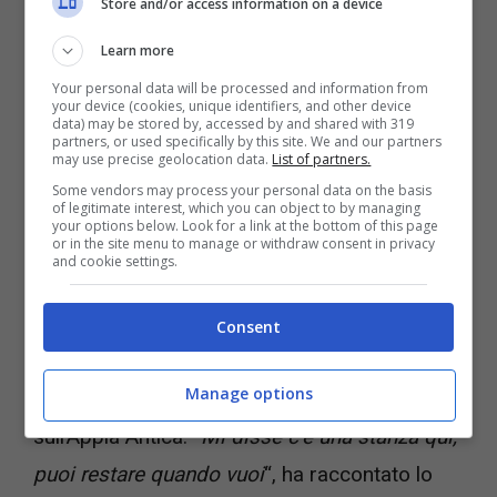
Store and/or access information on a device
Learn more
Your personal data will be processed and information from
your device (cookies, unique identifiers, and other device
data) may be stored by, accessed by and shared with 319
L’assistente segue l’artista nei suoi vari
partners, or used specifically by this site. We and our partners
may use precise geolocation data.
List of partners.
impegni pubblici e privati, tanto da diventare
Some vendors may process your personal data on the basis
l’uomo di fiducia della compianta attrice.
of legitimate interest, which you can object to by managing
your options below. Look for a link at the bottom of this page
or in the site menu to manage or withdraw consent in privacy
Diversi i
regali
che Gina Lollobrigida ha fatto
and cookie settings.
nel corso degli anni al suo assistente. Tutti a
testimoniare la stima e l’affetto nei suoi
Consent
confronti. Ma non solo, nel 2015 l’attrice gli
Manage options
propone di andare a vivere nella sua villa
sull’Appia Antica. “
Mi disse c’è una stanza qui,
puoi restare quando vuoi
“, ha raccontato lo