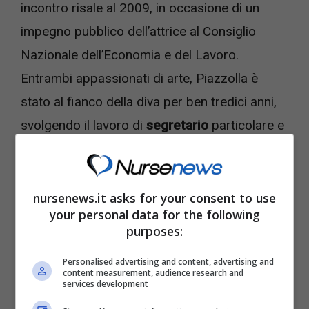
incontro risale al 2009, in occasione di un
impegno pubblico dell’attrice al Consiglio
Nazionale dell’Economia e del Lavoro.
Entrambi appassionati di arte, Piazzolla è
stato al fianco della diva per ben tredici anni,
svolgendo il lavoro di
segretario
particolare e
amministratore delegato
della società Vissi
d’arte di Gina Lollobrigida.
nursenews.it asks for your consent to use
your personal data for the following
purposes:
Personalised advertising and content, advertising and
content measurement, audience research and
services development