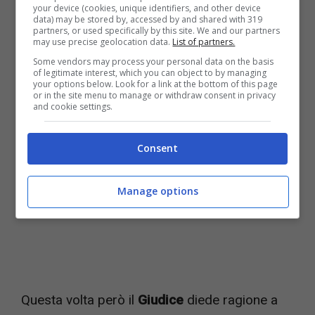
pistola. Secondo la ragazza al termine di una
your device (cookies, unique identifiers, and other device
data) may be stored by, accessed by and shared with 319
discussione,
Badioli
avrebbe estratto un
partners, or used specifically by this site. We and our partners
may use precise geolocation data.
List of partners.
revolver senza sparare, ma provocando
Some vendors may process your personal data on the basis
terrore nella ragazza.
of legitimate interest, which you can object to by managing
your options below. Look for a link at the bottom of this page
or in the site menu to manage or withdraw consent in privacy
and cookie settings.
Consent
Manage options
Questa volta però il
Giudice
diede ragione a