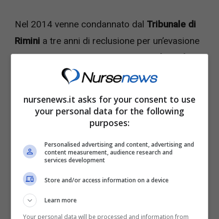
Nel 2014 venne condannato dal
Tribunale di
Rimini
a tre anni di reclusione per un’evasione
fiscale che ammontava a ben
10 milioni di
Euro.
Nemmeno il ricorso lo salvò per i suoi
buchi finanziari nel periodo tra il 2001 e il
nursenews.it asks for your consent to use
2006, il periodo preso in considerazione dalla
your personal data for the following
purposes:
Finanza.
Personalised advertising and content, advertising and
content measurement, audience research and
Le vicissitudini però non finirono di certo lì
services development
infatti nel 2019.
“Il Resto del Carlino”
riportò
Store and/or access information on a device
la notizia dove venne denunciato da una sua
Learn more
amica per minacce in seguito all’utilizzo di una
Your personal data will be processed and information from