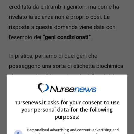
ereditata da entrambi i genitori, ma come ha
rivelato la scienza non è proprio così. La
risposta a questa domanda viene data con
l’esempio dei
“geni condizionati”
.
In pratica, parliamo di quei geni che
posseggono una sorta di etichetta biochimica
che permette di tenere traccia delle origini.
Alcuni di questi geni sono attivi solamente se
vengono ereditati per via materna, mentre se
nursenews.it asks for your consent to use
quel gene si eredita dal padre viene
your personal data for the following
purposes:
disattivato.
Personalised advertising and content, advertising and