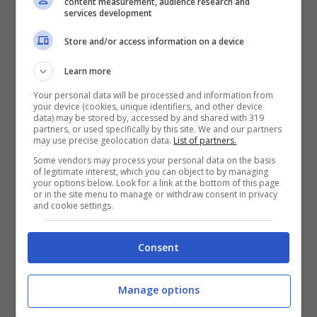
content measurement, audience research and
services development
Store and/or access information on a device
Learn more
Your personal data will be processed and information from
your device (cookies, unique identifiers, and other device
data) may be stored by, accessed by and shared with 319
partners, or used specifically by this site. We and our partners
may use precise geolocation data.
List of partners.
Some vendors may process your personal data on the basis
of legitimate interest, which you can object to by managing
your options below. Look for a link at the bottom of this page
Intelligenza viene ereditata dalla madre o dal padre? –
or in the site menu to manage or withdraw consent in privacy
Nursenews.it
and cookie settings.
Consent
Manage options