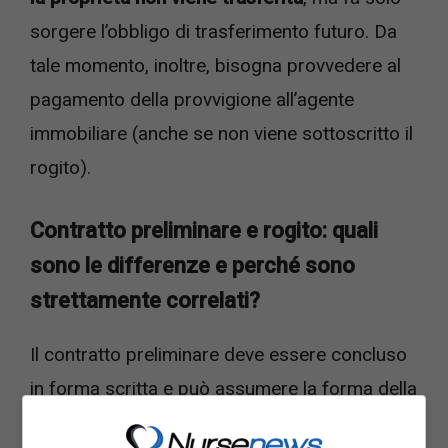
sorgere l’obbligo di trasferimento futuro. Da
tale momento, inoltre, bisogna provvedere al
pagamento della provvigione all’agente
immobiliare (anche se non viene sottoscritto il
rogito).
Contratto preliminare e rogito: quali
sono le differenze e perché sono
strettamente correlati?
Il contratto preliminare deve essere concluso
in forma scritta e può assumere la forma della
scrittura privata semplice tra le parti oppure