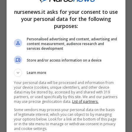
dell’
atto notarile
. Quando oggetto della
nursenews.it asks for your consent to use
vendita è un immobile, è necessaria
your personal data for the following
quest’ultima forma. Va, inoltre,
registrato
purposes:
entro 30 giorni
.
Personalised advertising and content, advertising and
content measurement, audience research and
services development
Store and/or access information on a device
Learn more
Your personal data will be processed and information from
your device (cookies, unique identifiers, and other device
data) may be stored by, accessed by and shared with 319
partners, or used specifically by this site. We and our partners
may use precise geolocation data.
List of partners.
Some vendors may process your personal data on the basis
of legitimate interest, which you can object to by managing
your options below. Look for a link at the bottom of this page
or in the site menu to manage or withdraw consent in privacy
Al contratto preliminare segue la stipula del contratto di
and cookie settings.