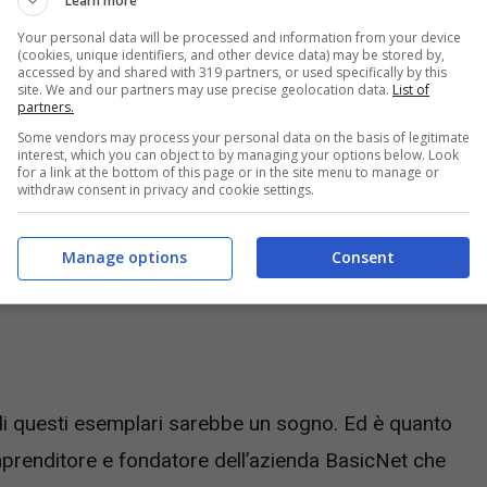
Learn more
Your personal data will be processed and information from your device
(cookies, unique identifiers, and other device data) may be stored by,
accessed by and shared with 319 partners, or used specifically by this
tore italiano (Fonte: Screenshot Wikipedia) – Nursenews.it
site. We and our partners may use precise geolocation data.
List of
partners.
Some vendors may process your personal data on the basis of legitimate
interest, which you can object to by managing your options below. Look
for a link at the bottom of this page or in the site menu to manage or
withdraw consent in privacy and cookie settings.
Manage options
Consent
 di questi esemplari sarebbe un sogno. Ed è quanto
prenditore e fondatore dell’azienda BasicNet che