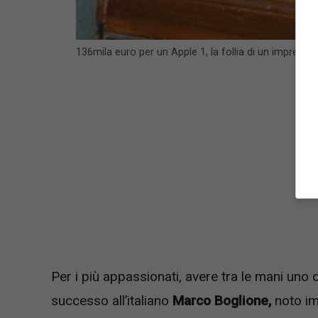
136mila euro per un Apple 1, la follia di un imprendi
Per i più appassionati, avere tra le mani uno
successo all’italiano
Marco Boglione,
noto im