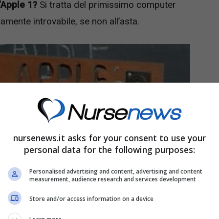
’Apple 1?
Si tratta del primissimo computer
amente introvabile, se non all’asta.
nursenews.it asks for your consent to use your
personal data for the following purposes:
Personalised advertising and content, advertising and content
measurement, audience research and services development
Store and/or access information on a device