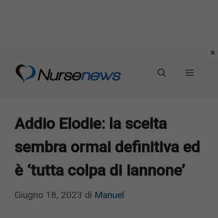
Vai
al
Menu
contenuto
Addio Elodie: la scelta
sembra ormai definitiva ed
è ‘tutta colpa di Iannone’
Giugno 18, 2023
di
Manuel