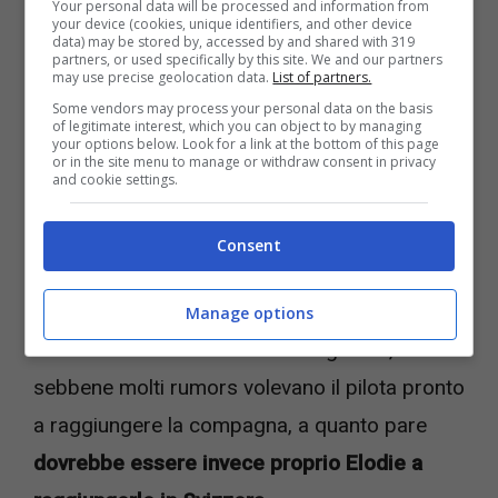
Your personal data will be processed and information from
your device (cookies, unique identifiers, and other device
data) may be stored by, accessed by and shared with 319
partners, or used specifically by this site. We and our partners
may use precise geolocation data.
List of partners.
Some vendors may process your personal data on the basis
of legitimate interest, which you can object to by managing
your options below. Look for a link at the bottom of this page
or in the site menu to manage or withdraw consent in privacy
and cookie settings.
Consent
Manage options
Iannone vive nella sua villa di Lugano e,
sebbene molti rumors volevano il pilota pronto
a raggiungere la compagna, a quanto pare
dovrebbe essere invece proprio Elodie a