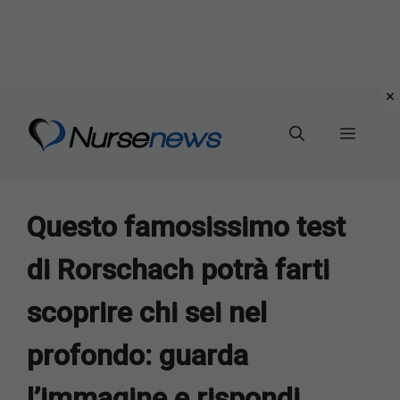
Vai
al
Menu
contenuto
Questo famosissimo test
di Rorschach potrà farti
scoprire chi sei nel
profondo: guarda
l’immagine e rispondi