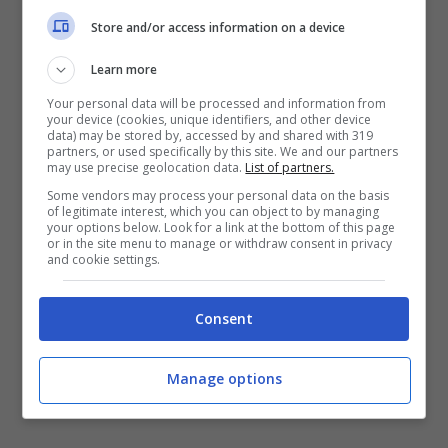
Store and/or access information on a device
Il colibrì è un simbolo molto positivo – Nursenews.it
Learn more
Se hai visto invece
due colibrì
che sbattono le
Your personal data will be processed and information from
your device (cookies, unique identifiers, and other device
ali significa che
nella tua vita non resti mai in
data) may be stored by, accessed by and shared with 319
partners, or used specifically by this site. We and our partners
attesa che le cose accadano
, ma le cerchi di
may use precise geolocation data.
List of partners.
tua volontà e fai sì che le tue nuove
Some vendors may process your personal data on the basis
of legitimate interest, which you can object to by managing
esperienze possano andare come desideri.
your options below. Look for a link at the bottom of this page
or in the site menu to manage or withdraw consent in privacy
and cookie settings.
Consent
Manage options