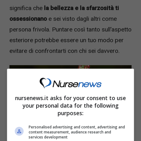
significa che
la bellezza e la sfarzosità ti
ossessionano
e sei visto dagli altri come
persona frivola. Puntare così tanto sull’aspetto
esteriore potrebbe essere un tuo modo per
evitare di confrontarti con chi sei davvero.
nursenews.it asks for your consent to use
your personal data for the following
purposes:
Personalised advertising and content, advertising and
content measurement, audience research and
services development