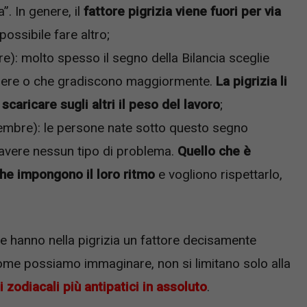
”. In genere, il
fattore pigrizia viene fuori per via
possibile fare altro;
e): molto spesso il segno della Bilancia sceglie
lgere o che gradiscono maggiormente.
La pigrizia
li
caricare sugli altri il peso del lavoro
;
embre): le persone nate sotto questo segno
 avere nessun tipo di problema.
Quello che è
che impongono il loro ritmo
e vogliono rispettarlo,
e hanno nella pigrizia un fattore decisamente
 come possiamo immaginare, non si limitano solo alla
i zodiacali più antipatici in assoluto
.