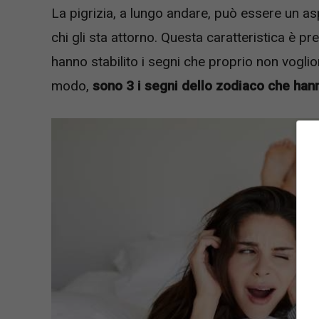
La pigrizia, a lungo andare, può essere un as
chi gli sta attorno. Questa caratteristica è pr
hanno stabilito i segni che proprio non voglio
modo,
sono 3 i segni dello zodiaco che hann