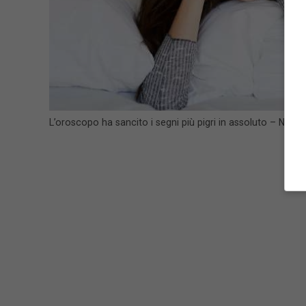
L’oroscopo ha sancito i segni più pigri in assoluto – Nurse