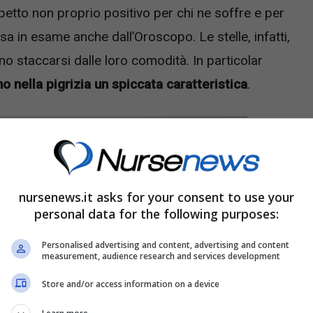
petto non proprio positivo per chi ne soffre e per
esa in esame anche dall’Oroscopo. Le stelle, infatti,
no staccarsi dalle loro comodità. In particolar
o nella pigrizia un spiccata caratteristica
.
nursenews.it asks for your consent to use your
personal data for the following purposes:
Personalised advertising and content, advertising and content
measurement, audience research and services development
Store and/or access information on a device