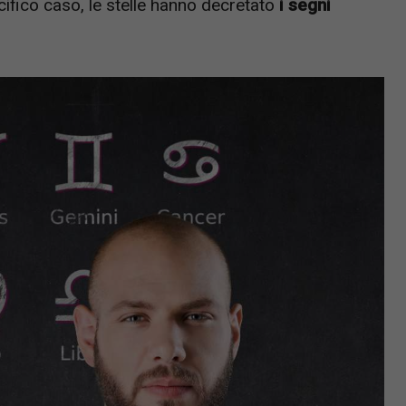
cifico caso, le stelle hanno decretato
i segni