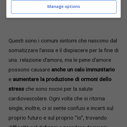
Manage options
Questi sono i comuni sintomi che nascono dal
somatizzare l’ansia e il dispiacere per la fine di
una relazione d’amore, ma le pene d’amore
possono causare
anche un calo immunitario
e
aumentare la produzione di ormoni dello
stress
che sono nocivi per la salute
cardiovascolare. Ogni volta che si ritorna
single, inoltre, ci si sente confusi e incerti sul
proprio futuro e sul proprio “Io”, trovando