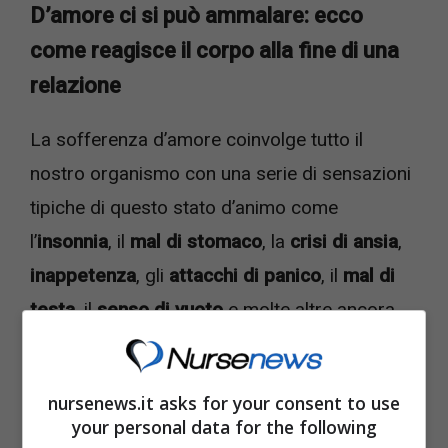
D’amore ci si può ammalare: ecco
come reagisce il corpo alla fine di una
relazione
La sofferenza d’amore coinvolge tutto il
nostro organismo con una serie di sensazioni
tipiche di questo stato d’animo come
l’
insonnia
, il
mal di stomaco
, la
crisi di ansia
,
inappetenza
, gli
attacchi di panico
, il
mal di
testa
, il
senso di vuoto
e molte altre ancora.
Al lungo elenco si aggiungono anche
nausea
e
attacchi di fame
.
nursenews.it asks for your consent to use
your personal data for the following