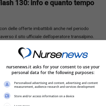
è Flash 130: info e quanto tempo
 con delle offerte imbattibili anche nel periodo
raverso il sito ufficiale dell’operatore transalpino.
ti e il prezzo è a dir poco imbattibile
. Questa
 ancora pochissimo tempo per attivarla.
nursenews.it asks for your consent to use your
personal data for the following purposes:
Personalised advertising and content, advertising and content
measurement, audience research and services development
Store and/or access information on a device