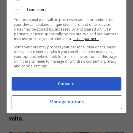
Learn more
Your personal data will be processed and information from
your device (cookies, unique identifiers, and other device
data) may be stored by, accessed by and shared with 319
partners, or used specifically by this site. We and our partners
may use precise geolocation data.
List of partners.
Some vendors may process your personal data on the basis
of legitimate interest, which you can object to by managing
your options below. Look for a link at the bottom of this page
La Marconi ha sempre curato il suo aspetto
or in the site menu to manage or withdraw consent in privacy
and cookie settings.
fisico, ma ha attraversato un momento
delicato che finalmente è scomparso. La
Consent
showgirl è uscita vincitrice dalla lunga
battaglia che l’ha visto coinvolta negli ultimi
Manage options
anni.
Ora il sorriso è tornato a illuminarle il
volto.