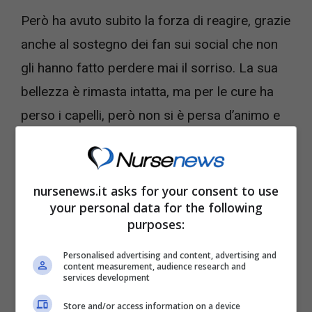
Però ha avuto subito la forza di reagire, grazie
anche al sostegno dei fan sui social che non
gli hanno fatto perdere mai il sorriso. La sua
bellezza è rimasta intatta, ma per le cure ha
perso i capelli, però non si è persa d’animo e
ha subito cambiato look facendoli diventare
subito corti.
nursenews.it asks for your consent to use
Carolina Marconi, la felicità è di nuovo
your personal data for the following
purposes:
nella sua vita
Personalised advertising and content, advertising and
content measurement, audience research and
services development
Store and/or access information on a device