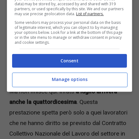
data) may be stored by, accessed by and shared with 319
euro;
partners, or used specifically by this site. We and our partners
may use precise geolocation data.
List of partners.
44 euro in più per i redditi fino a 25.000
Some vendors may process your personal data on the basis
of legitimate interest, which you can object to by managing
euro;
your options below. Look for a link at the bottom of this page
or in the site menu to manage or withdraw consent in privacy
60 euro in più per i redditi fino a
and cookie settings.
30.000 euro;
Consent
65 euro in più per i redditi fino a 35.000
euro.
Manage options
Ma non finisce qui: infatti
a luglio arriverà
anche la quattordicesima
. Questa
prestazione spetta però solo a quei lavoratori
che ne hanno diritto se previsto dal Contratto
Collettivo Nazionale del Lavoro del settore in