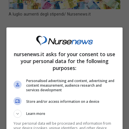
A luglio aumenti degli stipendi/ Nursenews.it
Il decreto Lavoro ha portato dal 3% al 7% il
taglio del cuneo fiscale
per i redditi fino a
25.000 euro e dal 2% al 6% per i redditi fino a
nursenews.it asks for your consent to use
35.000 euro. In termini pratici questo
your personal data for the following
purposes:
comporterà:
Personalised advertising and content, advertising and
content measurement, audience research and
25 euro netti in più al mese per i redditi
services development
annui fino a 10.000 euro;
Store and/or access information on a device
29 euro in più per i redditi fino a 15.000
Learn more
euro;
Your personal data will be processed and information from
33 euro in più per i redditi fino a 20.000
your device (cookies, unique identifiers, and other device