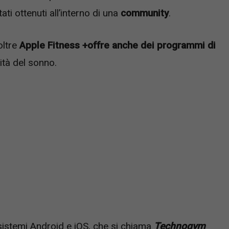
ati ottenuti all’interno di una
community
.
oltre
Apple Fitness +offre anche dei programmi di
ità del sonno.
 sistemi Android e iOS, che si chiama
Technogym