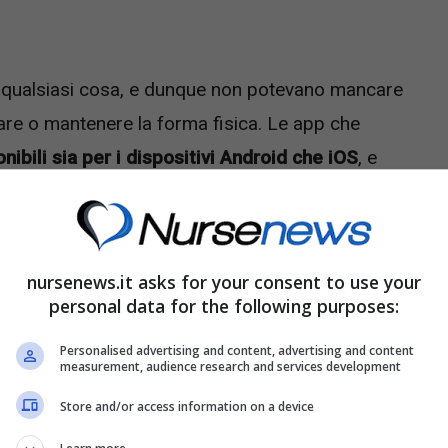
e qualsiasi cosa, e dunque non potevano mancare
rare o mantenere la forma fisica. Le app che
nibili sia per i dispositivi Android che iOS
, e
amo a scoprire quali.
nursenews.it asks for your consent to use your
personal data for the following purposes:
Personalised advertising and content, advertising and content
measurement, audience research and services development
Store and/or access information on a device