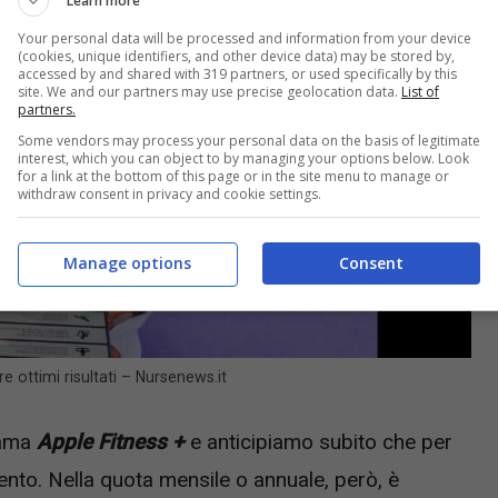
Learn more
Your personal data will be processed and information from your device
(cookies, unique identifiers, and other device data) may be stored by,
accessed by and shared with 319 partners, or used specifically by this
site. We and our partners may use precise geolocation data.
List of
partners.
Some vendors may process your personal data on the basis of legitimate
interest, which you can object to by managing your options below. Look
for a link at the bottom of this page or in the site menu to manage or
withdraw consent in privacy and cookie settings.
Manage options
Consent
 ottimi risultati – Nursenews.it
iama
Apple Fitness +
e anticipiamo subito che per
nto. Nella quota mensile o annuale, però, è