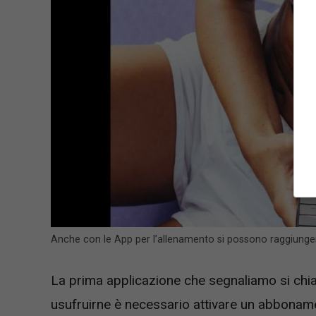
Anche con le App per l’allenamento si possono raggiungere
La prima applicazione che segnaliamo si ch
usufruirne è necessario attivare un abboname