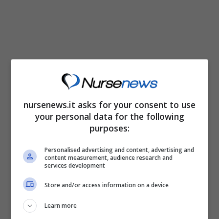
Come detto le cause del rossore sui palmi
delle mani sono molteplici. Giusto per citarne
nursenews.it asks for your consent to use
your personal data for the following
alcune: l’eczema, la genetica, il fumo, la
purposes:
gravidanza. Approfondiamo ogni possibilità
Personalised advertising and content, advertising and
per riuscire a dare un senso ai palmi rossi.
content measurement, audience research and
services development
Store and/or access information on a device
Learn more