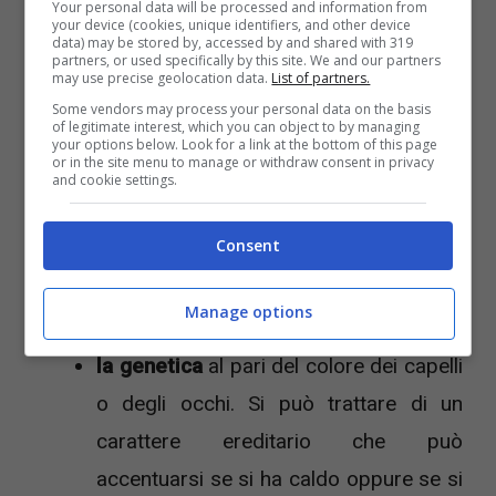
Your personal data will be processed and information from
your device (cookies, unique identifiers, and other device
data) may be stored by, accessed by and shared with 319
partners, or used specifically by this site. We and our partners
may use precise geolocation data.
List of partners.
Some vendors may process your personal data on the basis
of legitimate interest, which you can object to by managing
your options below. Look for a link at the bottom of this page
or in the site menu to manage or withdraw consent in privacy
and cookie settings.
Ecco le possibili cause dei palmi delle mani rossi –
Nursenews.it
Consent
Ecco le cause principali:
Manage options
la genetica
al pari del colore dei capelli
o degli occhi. Si può trattare di un
carattere ereditario che può
accentuarsi se si ha caldo oppure se si