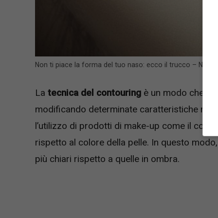
Non ti piace la forma del tuo naso: ecco il trucco – Nurse
La
tecnica del contouring
è un modo che perm
modificando determinate caratteristiche morf
l’utilizzo di prodotti di make-up come il corret
rispetto al colore della pelle. In questo modo,
più chiari rispetto a quelle in ombra.