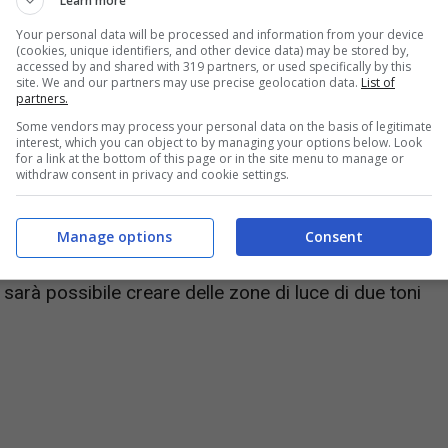
Learn more
Your personal data will be processed and information from your device
(cookies, unique identifiers, and other device data) may be stored by,
accessed by and shared with 319 partners, or used specifically by this
site. We and our partners may use precise geolocation data.
List of
partners.
Some vendors may process your personal data on the basis of legitimate
news.it
interest, which you can object to by managing your options below. Look
for a link at the bottom of this page or in the site menu to manage or
withdraw consent in privacy and cookie settings.
ette di correggere i difetti esaltando o
ologiche del viso. Il
nous contouring
prevede
Manage options
Consent
tore, in stick o liquidi, di almeno
due toni più chiari
 sarà possibile creare delle zone di luce di due toni