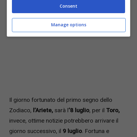
(nursenews.it)
Consent
Manage options
Il giorno fortunato del primo segno dello
Zodiaco,
l’Ariete,
sarà l
‘8 luglio
, per il
Toro,
invece, ottime notizie potrebbero arrivare il
giorno successivo, il
9 luglio
. Fortuna e