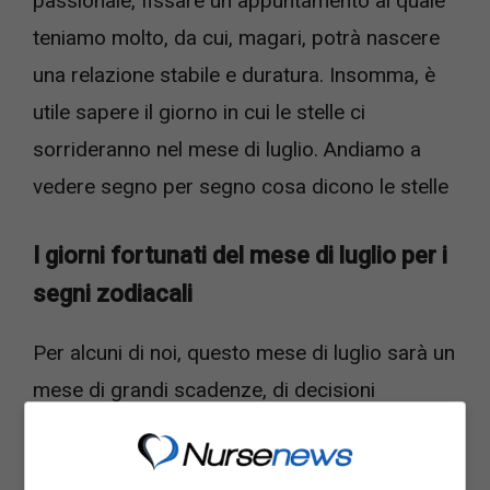
passionale, fissare un appuntamento al quale
teniamo molto, da cui, magari, potrà nascere
una relazione stabile e duratura. Insomma, è
utile sapere il giorno in cui le stelle ci
sorrideranno nel mese di luglio. Andiamo a
vedere segno per segno cosa dicono le stelle
I giorni fortunati del mese di luglio per i
segni zodiacali
Per alcuni di noi, questo mese di luglio sarà un
mese di grandi scadenze, di decisioni
importanti, per cui è molto importante sapere
quando avremo le stelle dalla nostra parte.