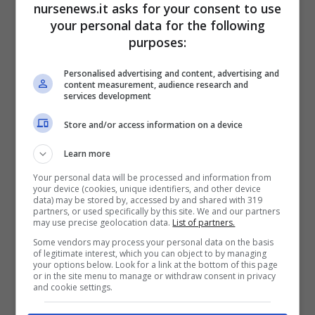
Andiamo a vedere, allora, segno per segno, il
nursenews.it asks for your consent to use
your personal data for the following
giorno da segnare in rosso sul calendario
purposes:
come giorno fortunato.
Personalised advertising and content, advertising and
content measurement, audience research and
services development
Store and/or access information on a device
Learn more
Your personal data will be processed and information from
your device (cookies, unique identifiers, and other device
data) may be stored by, accessed by and shared with 319
partners, or used specifically by this site. We and our partners
may use precise geolocation data.
List of partners.
Some vendors may process your personal data on the basis
of legitimate interest, which you can object to by managing
your options below. Look for a link at the bottom of this page
or in the site menu to manage or withdraw consent in privacy
and cookie settings.
Scopri qual è il tuo giorno fortunato a luglio foto: Ansa –