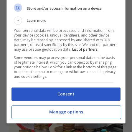
indicizzata al tasso del 7,3%, un numero
Store and/or access information on a device
previsionale di inflazione del 2022. A seguito
Learn more
dell’aumento dei prezzi e del costo della vita,
Your personal data will be processed and information from
la percentuale ha raggiunto quota 8,1%
your device (cookies, unique identifiers, and other device
data) may be stored by, accessed by and shared with 319
sancendo un altro incremento che con ogni
partners, or used specifically by this site. We and our partners
may use precise geolocation data.
List of partners.
probabilità finirà nell’assegno sociale di
Some vendors may process your personal data on the basis
of legitimate interest, which you can object to by managing
dicembre.
your options below. Look for a link at the bottom of this page
or in the site menu to manage or withdraw consent in privacy
and cookie settings.
Consent
Manage options