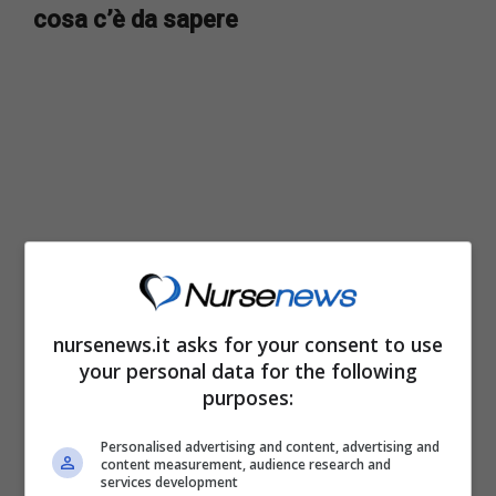
cosa c’è da sapere
nursenews.it asks for your consent to use
Come tutte le misure pensionistiche in essere
your personal data for the following
purposes:
anche l’assegno sociale si indicizza
annualmente al tasso di inflazione segnalato.
Personalised advertising and content, advertising and
content measurement, audience research and
All’inizio del 2023 questa misura è stata
services development