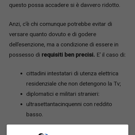
questo possa accadere si è davvero ridotto.
Anzi, c’è chi comunque potrebbe evitar di
versare quanto dovuto e di godere
dell’esenzione, ma a condizione di essere in
possesso di
requisiti ben precisi.
E’ il caso di:
cittadini intestatari di utenza elettrica
residenziale che non detengono la Tv;
diplomatici e militari stranieri:
ultrasettantacinquenni con reddito
basso.