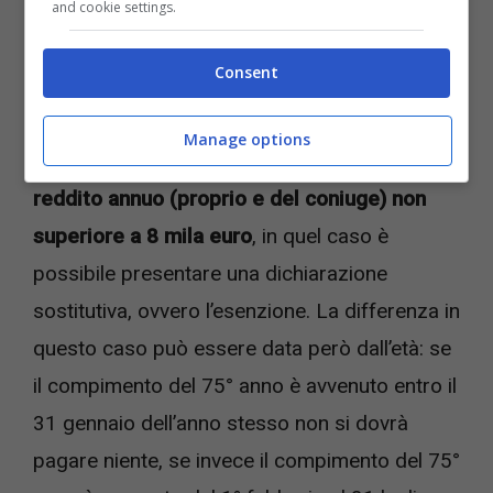
and cookie settings.
Consent
Manage options
Nel caso degli
over 75, è necessario avere un
reddito annuo (proprio e del coniuge) non
superiore a 8 mila euro
, in quel caso è
possibile presentare una dichiarazione
sostitutiva, ovvero l’esenzione. La differenza in
questo caso può essere data però dall’età: se
il compimento del 75° anno è avvenuto entro il
31 gennaio dell’anno stesso non si dovrà
pagare niente, se invece il compimento del 75°