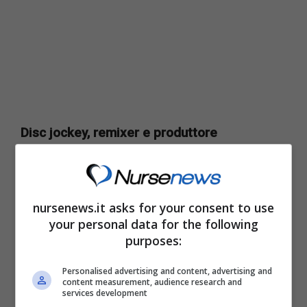
Disc jockey, remixer e produttore
discografico noto a livello internazionale
,
Afrojack è un artista molto conosciuto e
seguito. Finito al centro della cronaca rosa
nursenews.it asks for your consent to use
your personal data for the following
nostrana per essere il marito di Elettra
purposes:
Lamborghini, è riuscito a costruire una
carriera all’insegna delle soddisfazioni.
Personalised advertising and content, advertising and
content measurement, audience research and
services development