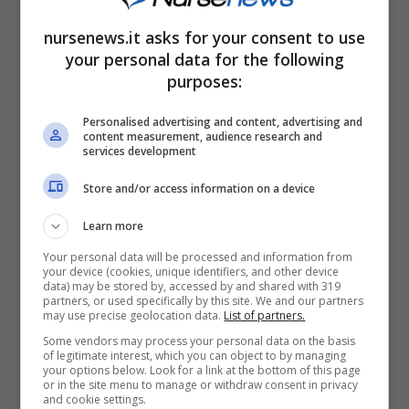
nursenews.it asks for your consent to use
your personal data for the following
purposes:
Personalised advertising and content, advertising and
content measurement, audience research and
services development
Store and/or access information on a device
Learn more
Your personal data will be processed and information from
your device (cookies, unique identifiers, and other device
Il nome scelto per i taxi volanti è
eVTOL
,
data) may be stored by, accessed by and shared with 319
partners, or used specifically by this site. We and our partners
acronimo di electric vertical take-off and
may use precise geolocation data.
List of partners.
Some vendors may process your personal data on the basis
landing, sono una specie di misto tra un drone
of legitimate interest, which you can object to by managing
your options below. Look for a link at the bottom of this page
e un elicottero con la capacità di decollare e
or in the site menu to manage or withdraw consent in privacy
and cookie settings.
atterrare in verticale senza l’aiuto di una pista,