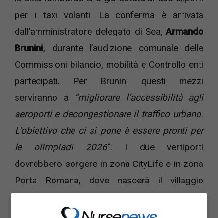
per i taxi volanti. La conferma è arrivata
dall’amministratore delegato di Sea,
Armando
Brunini
, durante l’audizione comunale delle
Commissioni bilancio, mobilità e Controllo enti
partecipati. Per Brunini questi mezzi
serviranno a
“migliorare l’accessibilità agli
aeroporti e decongestionare il traffico urbano.
L’obiettivo che ci si pone è essere pronti per
le olimpiadi 2026
“. I due vertiporti
dovrebbero sorgere in zona CityLife e in zona
Porta Romana, dove nascerà il villaggio
olimpico, mentre gli altri due più grandi
previsti saranno a Linate e Malpensa.