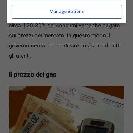
un prezzo più alto per la restante parte di
Manage options
spesa. Con una bolletta “divisa in due”, allora,
circa il 20-30% dei consumi verrebbe pagato
sui prezzi dei mercato. In questo modo il
governo cerca di incentivare i risparmi di tutti
gli utenti.
Il prezzo del gas