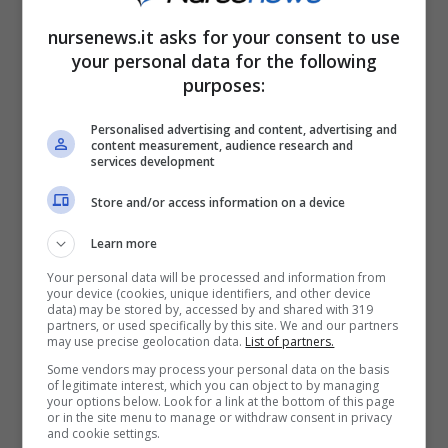
trovarsi difronte un avversario così forte e
nursenews.it asks for your consent to use
preparato sul piano fisico e mentale. Per
your personal data for the following
purposes:
essere un debuttante Lewis dimostrò subito
una velocità innata ed una regolarità
Personalised advertising and content, advertising and
content measurement, audience research and
sorprendente. Chiuse i primi 9 GP di Formula
services development
1 sempre sul podio, centrando anche vittorie
Store and/or access information on a device
prestigiose. Dopo aver perso il mondiale di un
Learn more
solo punto ai danni del finlandese.
Your personal data will be processed and information from
your device (cookies, unique identifiers, and other device
data) may be stored by, accessed by and shared with 319
partners, or used specifically by this site. We and our partners
may use precise geolocation data.
List of partners.
Some vendors may process your personal data on the basis
of legitimate interest, which you can object to by managing
your options below. Look for a link at the bottom of this page
or in the site menu to manage or withdraw consent in privacy
and cookie settings.