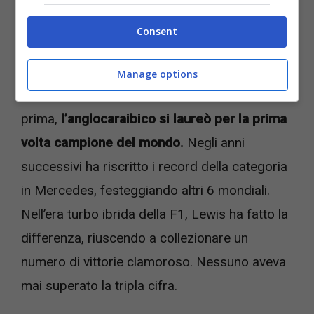
Consent
Manage options
Nel 2008, dopo la delusione cocente dell’anno
prima,
l’anglocaraibico si laureò per la prima
volta campione del mondo.
Negli anni
successivi ha riscritto i record della categoria
in Mercedes, festeggiando altri 6 mondiali.
Nell’era turbo ibrida della F1, Lewis ha fatto la
differenza, riuscendo a collezionare un
numero di vittorie clamoroso. Nessuno aveva
mai superato la tripla cifra.