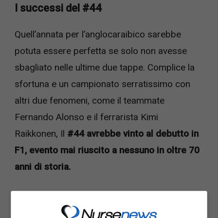
I successi del #44
Quell’annata per l’anglocaraibico sarebbe
potuta essere perfetta se solo non avesse
sbagliato nelle ultime due tappe. Complice la
sfortuna e un campionato serratissimo con
altri due fenomeni, come il teammate
Fernando Alonso e il ferrarista Kimi
Raikkonen, Il
#44 avrebbe vinto al debutto in
F1, evento mai riuscito a nessuno in oltre 70
anni di storia.
Il rookie mise nei guai il bicampione del
mondo asturiano che non si aspettava di