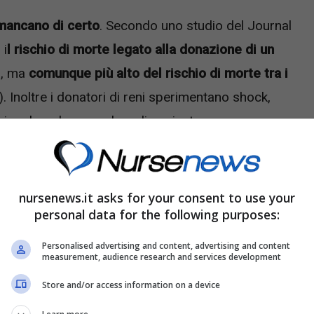
 mancano di certo
. Secondo uno studio del Journal
 i
l rischio di morte legato alla donazione di un
), ma
comunque più alto del rischio di morte tra i
). Inoltre i donatori di reni sperimentano shock,
mine dopo la procedura di espianto.
e che, non è un mistero per nessuno,
miete le sue
ni di fortissimo disagio economico
, alle quali viene
nursenews.it asks for your consent to use your
dita di un organo del proprio corpo. Da qui trae
personal data for the following purposes:
alle mafie
di tutto il mondo (in particolare nigeriana,
Personalised advertising and content, advertising and content
measurement, audience research and services development
Store and/or access information on a device
) tutto il mondo