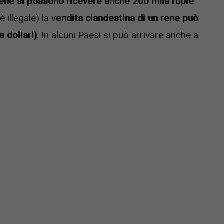
rene si possono ricevere anche 200 mila rupie
 illegale) la v
endita clandestina di un rene può
a dollari)
. In alcuni Paesi si può arrivare anche a