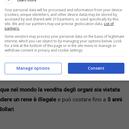
Learn more
Your personal data will be processed and information from your device
(cookies, unique identifiers, and other device data) may be stored by,
accessed by and shared with 319 partners, or used specifically by this
site. We and our partners may use precise geolocation data.
List of
partners.
Some vendors may process your personal data on the basis of legitimate
interest, which you can object to by managing your options below. Look
for a link at the bottom of this page or in the site menu to manage or
withdraw consent in privacy and cookie settings.
Manage options
Consent
ue nel mondo la vendita degli organi sia vietata
dere un rene è illegale
e può costare fino a
5 anni
ollari
.