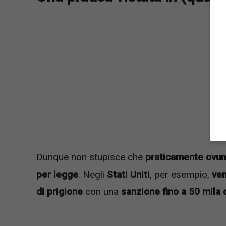
Dunque non stupisce che
praticamente ovunq
per legge
. Negli
Stati Uniti
, per esempio,
ven
di prigione
con una
sanzione fino a 50 mila d