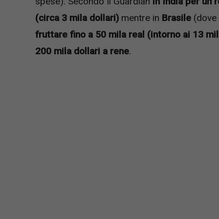
spese). Secondo Il Guardian
in India per un 
(circa 3 mila dollari)
mentre in
Brasile
(dove è
fruttare fino a 50 mila real (intorno ai 13 mil
200 mila dollari a rene
.