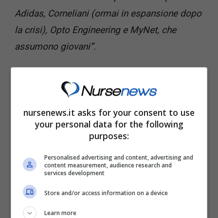
Adidas, Corneliani (ormai in espansione dopo
la crisi), Opto Engineering e MyNet, che
assumono giovani”.
Tutte imprese, ha poi sottolineato il sindaco,
che oltretutto propongono nella maggioranza
dei casi
dei contratti a tempo indeterminato
,
nursenews.it asks for your consent to use
your personal data for the following
che renderanno dunque ancora più
purposes:
conveniente il “bonus” pensato dal Comune.
Personalised advertising and content, advertising and
Per quanto riguarda le tempistiche, il sindaco
content measurement, audience research and
services development
ha spiegato
che il primo bando dovrebbe
uscire già nel mese di Giugno
.
Store and/or access information on a device
Learn more