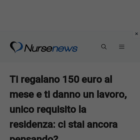
Vai
al
Menu
contenuto
Ti regalano 150 euro al
mese e ti danno un lavoro,
unico requisito la
residenza: ci stai ancora
pensando?