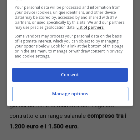
Your personal data will be processed and information from
your device (cookies, unique identifiers, and other device
data) may be stored by, accessed by and shared with 319
partners, or used specifically by this site. We and our partners
may use precise geolocation data.
List of partners.
Some vendors may process your personal data on the basis
of legitimate interest, which you can object to by managing
your options below. Look for a link at the bottom of this page
or in the site menu to manage or withdraw consent in privacy
and cookie settings.
Consent
L’iniziativa si compone in primo luogo di un
Manage options
contributo economico, destinato a chi lavora
già nel comune di Mantova con regolare
contratto e un range salariale
compreso tra i
1.200 euro e i 1.500 euro.