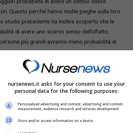
iori probabilità di avere un cattivo odore
on. Questo perché hanno molte pieghe sulla loro
 Uno studio precedente ha inoltre scoperto che le
lità di avere uno scarso senso dell’olfatto,
persone più grandi avranno meno probabilità di
nursenews.it asks for your consent to use your
personal data for the following purposes:
Personalised advertising and content, advertising and content
measurement, audience research and services development
Store and/or access information on a device