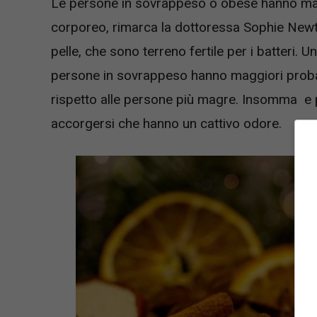
Le persone in sovrappeso o obese hanno magg
corporeo, rimarca la dottoressa Sophie Newt
pelle, che sono terreno fertile per i batteri.
persone in sovrappeso hanno maggiori probabi
rispetto alle persone più magre. Insomma e 
accorgersi che hanno un cattivo odore.