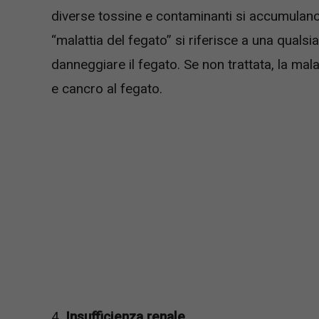
diverse tossine e contaminanti si accumulano n
“malattia del fegato” si riferisce a una quals
danneggiare il fegato. Se non trattata, la mal
e cancro al fegato.
4.
Insufficienza renale