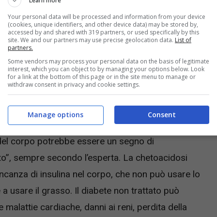
Learn more
Your personal data will be processed and information from your device
(cookies, unique identifiers, and other device data) may be stored by,
accessed by and shared with 319 partners, or used specifically by this
site. We and our partners may use precise geolocation data.
List of
partners.
Some vendors may process your personal data on the basis of legitimate
interest, which you can object to by managing your options below. Look
for a link at the bottom of this page or in the site menu to manage or
withdraw consent in privacy and cookie settings.
e possono essere molto pericolose (Ossinotizie.it)
Manage options
Consent
 del corpo potrebbe essere un segno di
to”, sempre secondo l’esperta. La chetoacidosi
ncanza di insulina nel corpo, che non può usare lo
a usare il grasso. Il diabete non trattato può
malattie cardiache, danni ai reni, perdita della