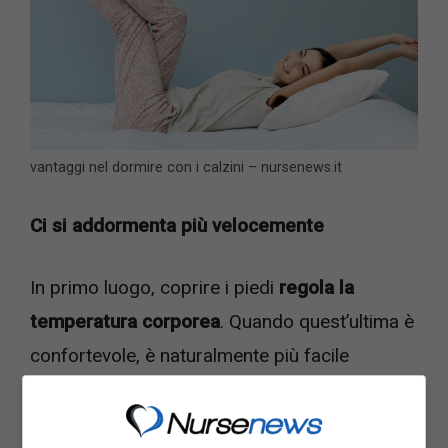
vantaggi nel dormire con i calzini – nursenews.it
Ci si addormenta più velocemente
In primo luogo, coprire i piedi
regola la
temperatura corporea
. Quando quest’ultima è
confortevole, è naturalmente più facile
addormentarsi. Non solo, c’è il concetto di
vasodilatazione, uno dei tanti segnali che il