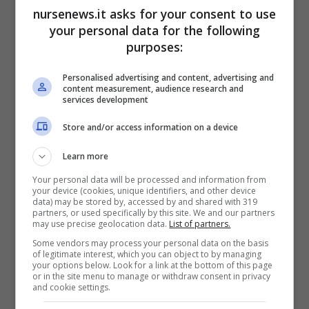
cervello invia al nostro corpo per dirgli che è
nursenews.it asks for your consent to use
your personal data for the following
ora di dormire.
purposes:
Migliora la circolazione
Personalised advertising and content, advertising and
content measurement, audience research and
services development
Riscaldare i piedi può aiutare la
Store and/or access information on a device
vasodilatazione. Questo processo dilata i vasi
Learn more
sanguigni e aumenta la circolazione del
Your personal data will be processed and information from
sangue nelle mani e nei piedi. Questo, a sua
your device (cookies, unique identifiers, and other device
data) may be stored by, accessed by and shared with 319
volta, abbassa la temperatura corporea
partners, or used specifically by this site. We and our partners
may use precise geolocation data.
List of partners.
segnalando al cervello che è ora di andare a
Some vendors may process your personal data on the basis
of legitimate interest, which you can object to by managing
letto. Dormire con i calzini aiuta quindi a
your options below. Look for a link at the bottom of this page
or in the site menu to manage or withdraw consent in privacy
migliorare la circolazione grazie a questo
and cookie settings.
processo. Una buona circolazione garantisce