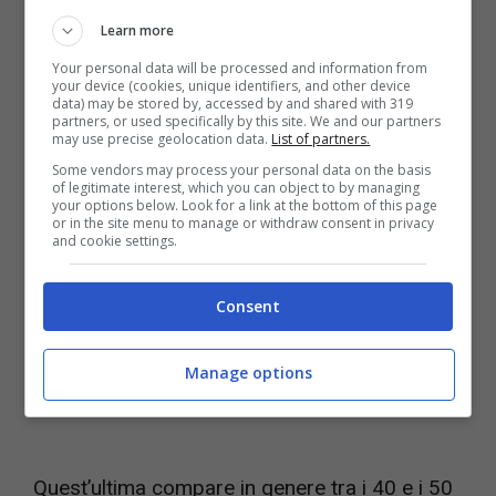
Learn more
Your personal data will be processed and information from
your device (cookies, unique identifiers, and other device
data) may be stored by, accessed by and shared with 319
Avete paura dell’età che avanza? Molto probabilmente
partners, or used specifically by this site. We and our partners
soffrite di questo disturbo (nursenews.it)
may use precise geolocation data.
List of partners.
Some vendors may process your personal data on the basis
of legitimate interest, which you can object to by managing
your options below. Look for a link at the bottom of this page
or in the site menu to manage or withdraw consent in privacy
and cookie settings.
Consent
Manage options
Quest’ultima compare in genere tra i 40 e i 50