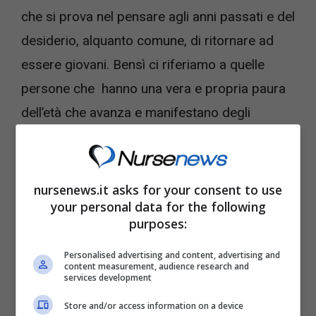
che si prova nel pensare agli anni passati e del
desiderio, alquanto comune, di ritornare ad
essere giovani. Bensì ci riferiamo a quelle
persone che hanno una vera e propria paura
dell’età che avanza e manifestano degli
atteggiamenti sintomatici di un disturbo,
ovvero la
midorexia
.
nursenews.it asks for your consent to use
your personal data for the following
purposes:
Personalised advertising and content, advertising and
content measurement, audience research and
services development
Store and/or access information on a device