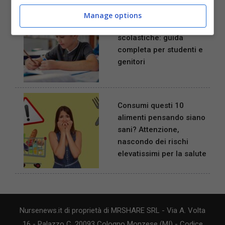
Manage options
Traduzione delle pagelle
scolastiche: guida
completa per studenti e
genitori
Consumi questi 10
alimenti pensando siano
sani? Attenzione,
nascondo dei rischi
elevatissimi per la salute
Nursenews.it di proprietà di MRSHARE SRL - Via A. Volta
16 - Palazzo C, 20093 Cologno Monzese (MI) - Codice