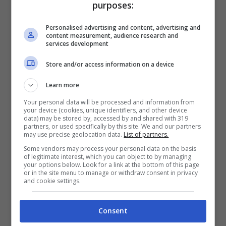
purposes:
Personalised advertising and content, advertising and
content measurement, audience research and
Articoli Recenti
services development
Store and/or access information on a device
Learn more
Conto corrente zero
Your personal data will be processed and information from
spese: verità e falsi miti
your device (cookies, unique identifiers, and other device
data) may be stored by, accessed by and shared with 319
partners, or used specifically by this site. We and our partners
may use precise geolocation data.
List of partners.
Some vendors may process your personal data on the basis
of legitimate interest, which you can object to by managing
your options below. Look for a link at the bottom of this page
Bonus per under 35:
or in the site menu to manage or withdraw consent in privacy
scopri come ottenere
and cookie settings.
immediatamente più di
12 mila euro
Consent