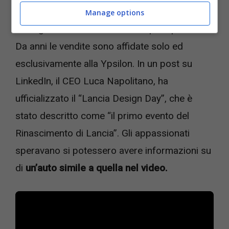
Il brand Lancia potrebbe tornare a fare la
Manage options
voce grossa con un modello super sportivo.
Da anni le vendite sono affidate solo ed
esclusivamente alla Ypsilon. In un post su
LinkedIn, il CEO Luca Napolitano, ha
ufficializzato il “Lancia Design Day”, che è
stato descritto come “il primo evento del
Rinascimento di Lancia”. Gli appassionati
speravano si potessero avere informazioni su
di
un’auto simile a quella nel video.