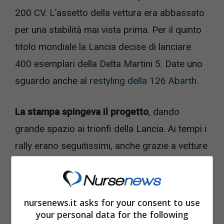
200 CV. L’assetto della vettura era abbassato
per una stabilità mai vista prima. Per il quinto
titolo mondiale la Lancia decise di lanciare
400 esemplari della Delta Martini 5. Date uno
sguardo anche al
restyling della 126 Abarth.
La stampa spingeva il progetto
, dando
grande spazio ai trionfi della Lancia. Ai tempi i
rally erano seguitissimi, anche grazie a vetture
iconiche come la Delta. Si è sempre
sottovalutata l’importanza degli sponsor e del
seguito di pubblico, ma grazie ad un lavoro
nursenews.it asks for your consent to use
perfetto la Lancia divenne una tentazione per
your personal data for the following