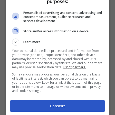
purposes:
tanti giovani amanti dell’off-road. Per portare
al limite una vettura del genere serviva il giusto
Personalised advertising and content, advertising and
content measurement, audience research and
manico.
services development
Store and/or access information on a device
La nuova Lancia Delta
Learn more
Your personal data will be processed and information from
your device (cookies, unique identifiers, and other device
data) may be stored by, accessed by and shared with 319
partners, or used specifically by this site. We and our partners
may use precise geolocation data.
List of partners.
Some vendors may process your personal data on the basis
of legitimate interest, which you can object to by managing
your options below. Look for a link at the bottom of this page
or in the site menu to manage or withdraw consent in privacy
and cookie settings.
Consent