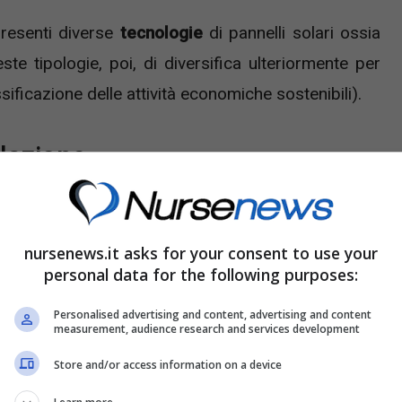
resenti diverse
tecnologie
di pannelli solari ossia
te tipologie, poi, di diversifica ulteriormente per
ificazione delle attività economiche sostenibili).
llazione
e l’installazione di pannelli solari con potenza di
o energetico di una famiglia di quattro persone è
nursenews.it asks for your consent to use your
ange ampio che tiene conto delle diverse scelte a
personal data for the following purposes:
maggiore sarà il numero di componenti del nucleo
Personalised advertising and content, advertising and content
measurement, audience research and services development
do di un maggior numero di pannelli solari. Con
raggiungerà
i 4.500 chilowattora
e per coprirlo si
Store and/or access information on a device
11 mila euro.