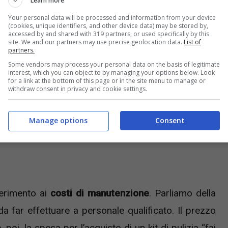
Learn more
Your personal data will be processed and information from your device
(cookies, unique identifiers, and other device data) may be stored by,
accessed by and shared with 319 partners, or used specifically by this
site. We and our partners may use precise geolocation data.
List of
partners.
Some vendors may process your personal data on the basis of legitimate
interest, which you can object to by managing your options below. Look
for a link at the bottom of this page or in the site menu to manage or
withdraw consent in privacy and cookie settings.
Manage options
Consent
erimento ai
costi di manutenzione
. Parliamo della
da far effettuare a personale qualificato. Il prezzo
poi, la spesa per l’acquisto di un kit di pulizia “fai