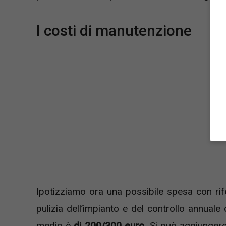
I costi di manutenzione
Ipotizziamo ora una possibile spesa con rif
pulizia dell’impianto e del controllo annuale 
medio è
di 200/300 euro.
Si può aggiungere, 