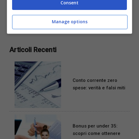
Consent
Ecco alcuni semplici consigli. L’estate si ...
Manage options
Articoli Recenti
Conto corrente zero
spese: verità e falsi miti
Bonus per under 35:
scopri come ottenere