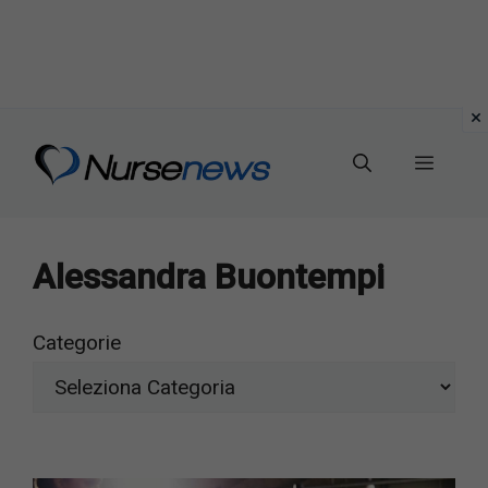
Vai
al
Menu
contenuto
Alessandra Buontempi
Categorie