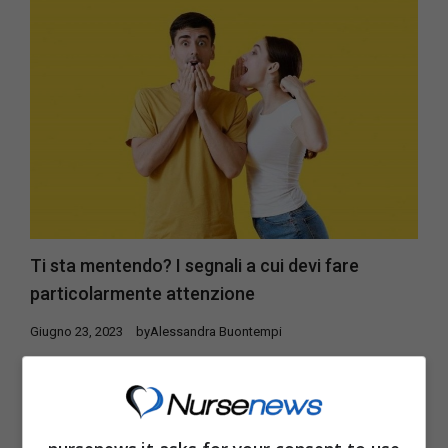
Ti sta mentendo? I segnali a cui devi fare
particolarmente attenzione
Giugno 23, 2023
by
Alessandra Buontempi
Non sapete capire se le persone con le quali
parlate vi stanno mentendo oppure no? Ecco
alcuni segnali rivelatori Spesso ...