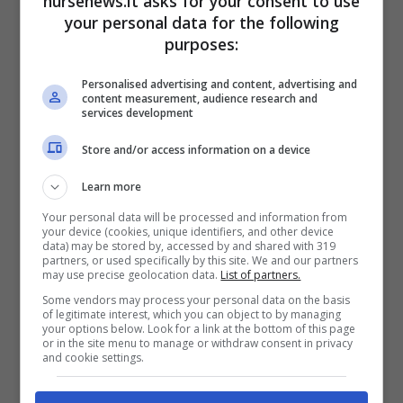
nursenews.it asks for your consent to use
your personal data for the following
purposes:
Personalised advertising and content, advertising and
content measurement, audience research and
services development
Store and/or access information on a device
Learn more
Your personal data will be processed and information from
your device (cookies, unique identifiers, and other device
data) may be stored by, accessed by and shared with 319
partners, or used specifically by this site. We and our partners
Regole per conquistare il ragazzo che ti piace |
may use precise geolocation data.
List of partners.
Sono infallibili
Some vendors may process your personal data on the basis
of legitimate interest, which you can object to by managing
your options below. Look for a link at the bottom of this page
Giugno 23, 2023
by
Alessandra Buontempi
or in the site menu to manage or withdraw consent in privacy
and cookie settings.
Hai conosciuto un ragazzo che ti piace
davvero tanto ma non sai come conquistarlo?