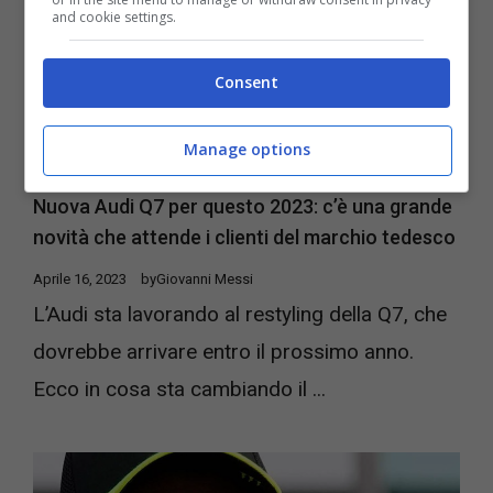
and cookie settings.
Consent
Manage options
Nuova Audi Q7 per questo 2023: c’è una grande
novità che attende i clienti del marchio tedesco
Aprile 16, 2023
by
Giovanni Messi
L’Audi sta lavorando al restyling della Q7, che
dovrebbe arrivare entro il prossimo anno.
Ecco in cosa sta cambiando il ...