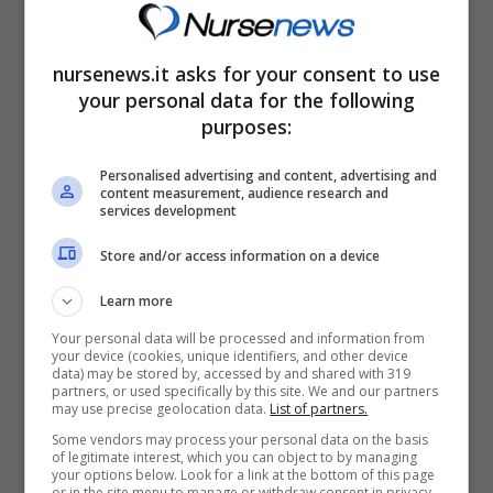
nursenews.it asks for your consent to use
your personal data for the following
purposes:
Valentino Rossi e la sua nuova vita: ecco dove
Personalised advertising and content, advertising and
vederlo correre
content measurement, audience research and
services development
Aprile 25, 2023
by
Giovanni Messi
Store and/or access information on a device
Dopo il ritiro dalla MotoGP, Valentino Rossi si
Learn more
è dato ad una nuova vita. Ecco dove potete
Your personal data will be processed and information from
seguire le sue ...
your device (cookies, unique identifiers, and other device
data) may be stored by, accessed by and shared with 319
partners, or used specifically by this site. We and our partners
may use precise geolocation data.
List of partners.
Some vendors may process your personal data on the basis
of legitimate interest, which you can object to by managing
your options below. Look for a link at the bottom of this page
or in the site menu to manage or withdraw consent in privacy